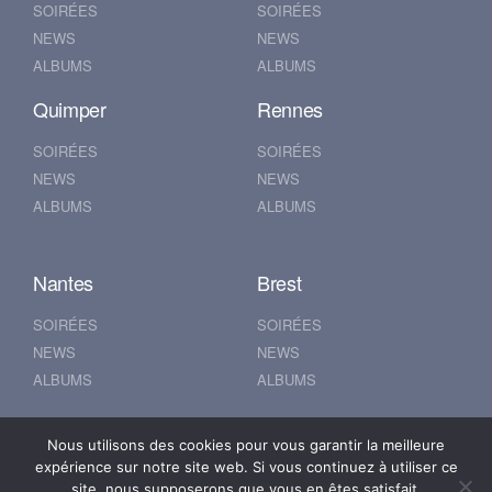
SOIRÉES
SOIRÉES
NEWS
NEWS
ALBUMS
ALBUMS
Quimper
Rennes
SOIRÉES
SOIRÉES
NEWS
NEWS
ALBUMS
ALBUMS
Nantes
Brest
SOIRÉES
SOIRÉES
NEWS
NEWS
ALBUMS
ALBUMS
Nous utilisons des cookies pour vous garantir la meilleure
© 2019 500POUR100
expérience sur notre site web. Si vous continuez à utiliser ce
site, nous supposerons que vous en êtes satisfait.