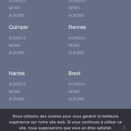
SOIRÉES
SOIRÉES
NEWS
NEWS
ALBUMS
ALBUMS
Quimper
Rennes
SOIRÉES
SOIRÉES
NEWS
NEWS
ALBUMS
ALBUMS
Nantes
Brest
SOIRÉES
SOIRÉES
NEWS
NEWS
ALBUMS
ALBUMS
Nous utilisons des cookies pour vous garantir la meilleure
© 2019 500POUR100
expérience sur notre site web. Si vous continuez à utiliser ce
Mentions Légales
site, nous supposerons que vous en êtes satisfait.
Se connecter