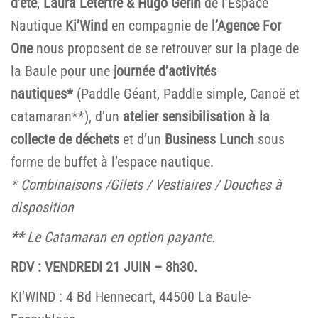
d’été
,
Laura Letertre & Hugo Gerin
de l’Espace
Nautique
Ki’Wind
en compagnie de
l’Agence For
One
nous proposent de se retrouver sur la plage de
la Baule pour une
journée d’activités
nautiques*
(Paddle Géant, Paddle simple, Canoë et
catamaran**), d’un
atelier sensibilisation à la
collecte de déchets
et d’un
Business Lunch
sous
forme de buffet à l’espace nautique.
* Combinaisons /Gilets / Vestiaires / Douches à
disposition
**
Le Catamaran en option payante.
RDV : VENDREDI 21 JUIN – 8h30.
KI’WIND : 4 Bd Hennecart, 44500 La Baule-