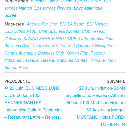
Publié dans
Business
Ille & Vilaine
LES SOIRÉES
Les
soirées Nantes
Les soirées Rennes
Loire Atlantique
Soirée
Mots-clés
Agence For One
BNI LA Baule
BNI Nantes
Club 500pour100
Club Business Nantes
Club Reseau
d'affaires
KIWIND ESPACE NAUTIQUE
La Baule Atlantique
Business Club
Laura letertre
Laurent Bourgues Navigateur
Nantes Atlantique Business Club
Ocean Fifty
Reseau
d'Affaires La Baule
Reseau d'affaires Nantes
Trimaran Mon
Bonnet Rose
PRÉCÉDENTE
SUIVANTE
20 Juin. BUSINESS LUNCH
27 Juin. Invitation-Soirée
CLUB 500pour100-
annuelle Club Résaeu d’Affaires
RENNES/NANTES –
500pour100-Morbihan/Finistere
Intervention Culture Patrimoine
– 60 Ans de la Marque
– Restaurant L’Âtre – Rennes.
MUSTANG / Sica FORD-
LORIENT.