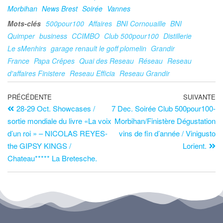
Morbihan
News Brest
Soirée
Vannes
Mots-clés
500pour100
Affaires
BNI Cornouaille
BNI
Quimper
business
CCIMBO
Club 500pour100
Distillerie
Le sMenhirs
garage renault le goff plomelin
Grandir
France
Papa Crêpes
Quai des Reseau
Réseau
Reseau
d'affaires Finistere
Reseau Efficia
Reseau Grandir
PRÉCÉDENTE
SUIVANTE
28-29 Oct. Showcases /
7 Dec. Soirée Club 500pour100-
sortie mondiale du livre «La voix
Morbihan/Finistère Dégustation
d’un roi » – NICOLAS REYES-
vins de fin d’année / Vinigusto
the GIPSY KINGS /
Lorient.
Chateau***** La Bretesche.