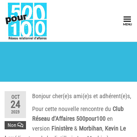
500pour100
MENU
Réseau
Relationnel
d'Affaires
Bonjour cher(e)s ami(e)s et adhérent(e)s,
OCT
24
Pour cette nouvelle rencontre du
Club
2023
Réseau d’Affaires 500pour100
en
Non
version
Finistère
&
Morbihan
,
Kevin Le