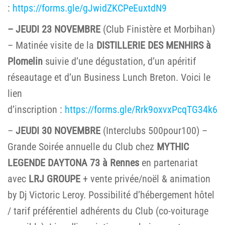
:
https://forms.gle/gJwidZKCPeEuxtdN9
– JEUDI 23 NOVEMBRE
(Club Finistère et Morbihan)
– Matinée visite de la
DISTILLERIE DES MENHIRS à
Plomelin
suivie d’une dégustation, d’un apéritif
réseautage et d’un Business Lunch Breton. Voici le
lien
d’inscription :
https://forms.gle/Rrk9oxvxPcqTG34k6
–
JEUDI 30 NOVEMBRE
(Interclubs 500pour100) –
Grande Soirée annuelle du Club chez
MYTHIC
LEGENDE DAYTONA 73 à Rennes
en partenariat
avec
LRJ GROUPE
+ vente privée/noël & animation
by Dj Victoric Leroy. Possibilité d’hébergement hôtel
/ tarif préférentiel adhérents du Club (co-voiturage