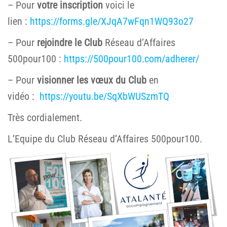
– Pour
votre inscription
voici le
lien :
https://forms.gle/XJqA7wFqn1WQ93o27
– Pour
rejoindre le Club
Réseau d’Affaires
500pour100 :
https://500pour100.com/adherer/
– Pour
visionner les vœux du Club
en
vidéo :
https://youtu.be/SqXbWUSzmTQ
Très cordialement.
L’Equipe du Club Réseau d’Affaires 500pour100.