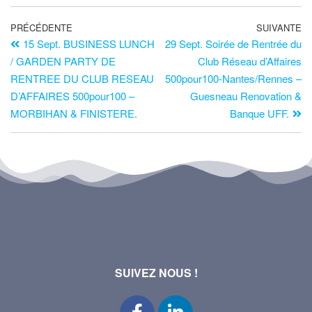
PRÉCÉDENTE
SUIVANTE
15 Sept. BUSINESS LUNCH
29 Sept. Soirée de Rentrée du
/ GARDEN PARTY DE
Club Réseau d’Affaires
RENTREE DU CLUB RESEAU
500pour100-Nantes/Rennes –
D’AFFAIRES 500pour100 –
Guesneau Renovation &
MORBIHAN & FINISTERE.
Banque UFF.
SUIVEZ NOUS !