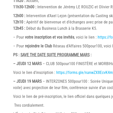
11h20 :
Accueil,
11h30-12h00 :
Intervention de Jérémy LE ROUZIC et Olivier 
12h00 :
Intervention d’Axel Lejon (présentation du Casting sk
12h10 :
Apéritif de bienvenue et d’échanges avec prise de pa
12h45 :
Début du Business Lunch à la Brasserie K5.
– Pour
votre inscription et vos invités
, voici le lien :
https://
– Pour
rejoindre le Club
Réseau d’Affaires 500pour100, voici l
PS :
SAVE THE DATE SUITE PROGRAMME MARS
:
– JEUDI 12 MARS
– CLUB 500pour100 FINISTÈRE et MORBIHAN
Voici le lien d’inscription :
https://forms.gle/nanwZX8EcvK4
– JEUDI 19 MARS
– INTERZONES 500pour100 : Soirée Unique en
voile) avec projection de leur film, conférence suivie d’un co
Voici le lien de pré-inscription, le lien officiel dans quelques 
Tres cordialement.