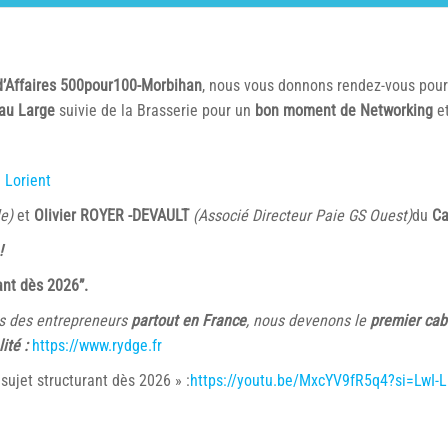
d’Affaires 500pour100-Morbihan
, nous vous donnons rendez-vous pour
 au Large
suivie de la Brasserie pour un
bon moment de Networking
e
 Lorient
e)
et
Olivier ROYER -DEVAULT
(Associé Directeur Paie GS Ouest)
du
Ca
!
ant dès 2026”.
s des entrepreneurs
partout en France
, nous devenons le
premier cab
lité :
https://www.rydge.fr
sujet structurant dès 2026 » :
https://youtu.be/MxcYV9fR5q4?si=LwI-L