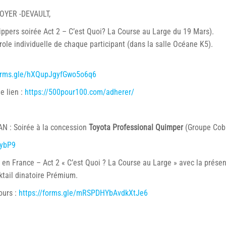
ROYER -DEVAULT,
ippers soirée Act 2 – C’est Quoi? La Course au Large du 19 Mars).
role individuelle de chaque participant (dans la salle Océane K5).
forms.gle/hXQupJgyfGwo5o6q6
e lien :
https://500pour100.com/adherer/
 : Soirée à la concession
Toyota Professional Quimper
(Groupe Cob
mybP9
 France – Act 2 « C’est Quoi ? La Course au Large » avec la présenc
cktail dinatoire Prémium.
jours :
https://forms.gle/mRSPDHYbAvdkXtJe6