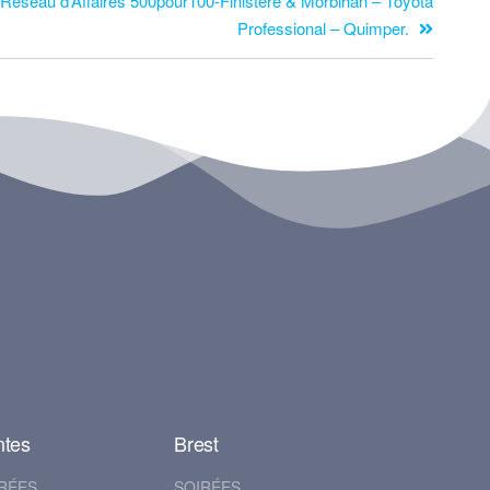
 Réseau d’Affaires 500pour100-Finistere & Morbihan – Toyota
Professional – Quimper.
ntes
Brest
RÉES
SOIRÉES