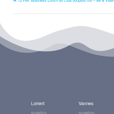
12 Fev. Business Lunch du Club 500pour100 – Ille & Vilai
Lorient
Vannes
SOIRÉES
SOIRÉES