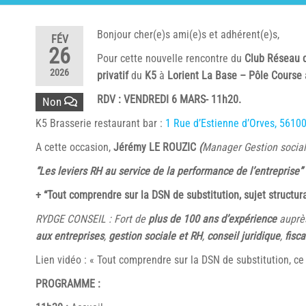
Bonjour cher(e)s ami(e)s et adhérent(e)s,
FÉV
26
Pour cette nouvelle rencontre du
Club Réseau 
2026
privatif
du
K5
à
Lorient La Base – Pôle Course
RDV : VENDREDI 6 MARS- 11h20.
Non
K5 Brasserie restaurant bar :
1 Rue d’Estienne d’Orves, 56100
A cette occasion,
Jérémy LE ROUZIC
(
Manager Gestion social
“Les leviers RH au service de la performance de l’entreprise” 
+ “Tout comprendre sur la DSN de substitution, sujet structur
RYDGE CONSEIL : Fort de
plus de 100 ans d’expérience
auprè
aux entreprises
,
gestion sociale et RH
,
conseil juridique
,
fisca
Lien vidéo : « Tout comprendre sur la DSN de substitution, ce 
PROGRAMME :