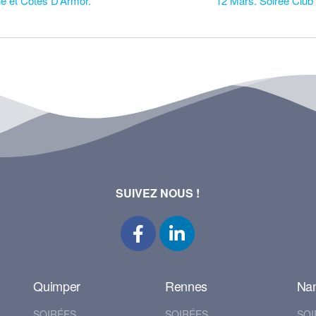
ne et Côtes D’Armor.
12 Mars. Soirée Club
SUIVEZ NOUS !
Quimper
Rennes
Na
SOIRÉES
SOIRÉES
SOI