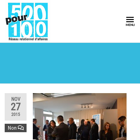
500pour100
MENU
Réseau
Relationnel
d'Affaires
NOV
27
2015
Non