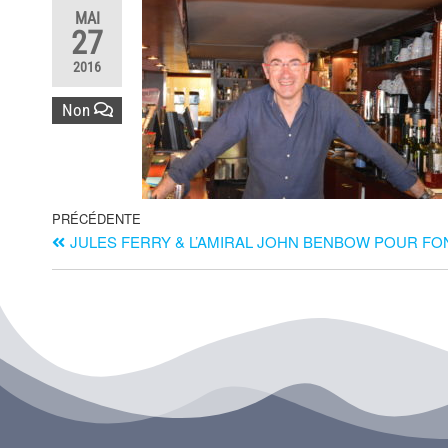
MAI
27
2016
Non
PRÉCÉDENTE
JULES FERRY & L’AMIRAL JOHN BENBOW POUR FO