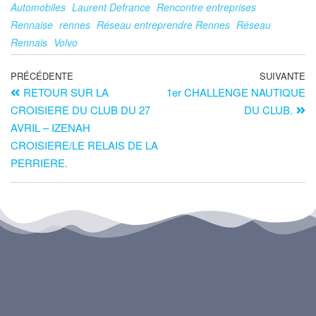
Automobiles
Laurent Defrance
Rencontre entreprises
Rennaise
rennes
Réseau entreprendre Rennes
Réseau
Rennais
Volvo
PRÉCÉDENTE
SUIVANTE
RETOUR SUR LA
1er CHALLENGE NAUTIQUE
CROISIERE DU CLUB DU 27
DU CLUB.
AVRIL – IZENAH
CROISIERE/LE RELAIS DE LA
PERRIERE.