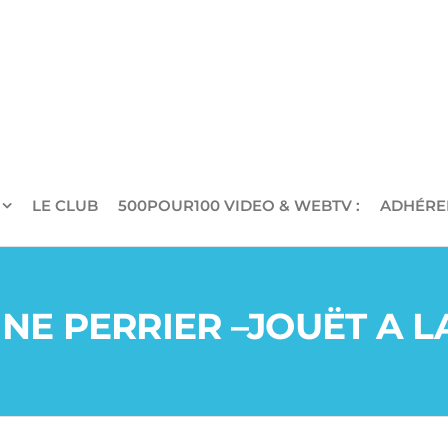
LE CLUB
500POUR100 VIDEO & WEBTV :
ADHÉRE
E PERRIER –JOUËT A L