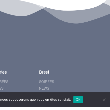
ntes
Brest
RÉES
SOIRÉES
WS
NEWS
BUMS
ALBUMS
e, nous supposerons que vous en êtes satisfait.
OK