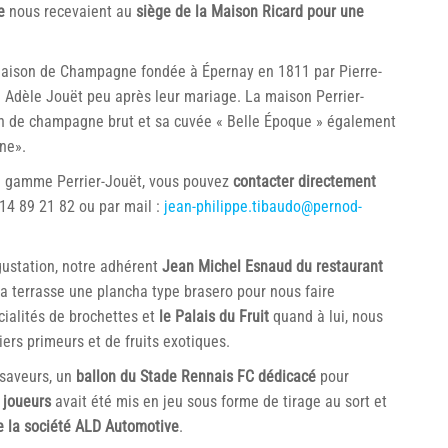
e
nous recevaient au
siège de la Maison Ricard pour une
aison de Champagne fondée à Épernay en 1811 par Pierre-
e Adèle Jouët peu après leur mariage. La maison Perrier-
in de champagne brut et sa cuvée « Belle Époque » également
ne».
a gamme Perrier-Jouët, vous pouvez
contacter directement
14 89 21 82 ou par mail :
jean-philippe.tibaudo@pernod-
ustation, notre adhérent
Jean Michel Esnaud du restaurant
 la terrasse une plancha type brasero pour nous faire
cialités de brochettes et
le Palais du Fruit
quand à lui, nous
iers primeurs et de fruits exotiques.
 saveurs, un
ballon du Stade Rennais FC dédicacé
pour
 joueurs
avait été mis en jeu sous forme de tirage au sort et
e la société ALD Automotive
.