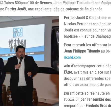
d’Affaires 500pour100 de Rennes,
Jean Philippe Tibaudo et son équip
ne Perrier Jouët
, une excellente idée de cadeaux de fin d’année.
Perrier-Jouët & Cie
est une m
Nicolas Perrier et son épous
Jouët est connue pour son v
baptisée « Fleur de Champag
Pour
recevoir les offres
sur l
Jean Philippe Tibaudo
au 06 
ricard.com
Afin d’accompagner cette dég
l’Atre
, avait mis en place sur
découvrir ses différentes spé
offrait un assortiment de pan
Durant cette soirée haute en
l’occasion
par l’ensemble des
remporté par
Frédéric Gros d