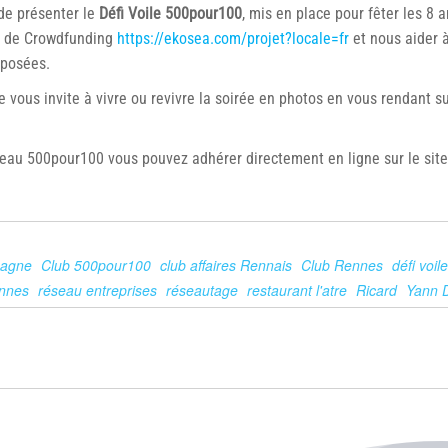
 de présenter le
Défi Voile 500pour100
, mis en place pour fêter les 8 
me de Crowdfunding
https://ekosea.com/projet?locale=fr
et nous aider à
oposées.
e vous invite à vivre ou revivre la soirée en photos en vous rendant 
éseau 500pour100 vous pouvez adhérer directement en ligne sur le sit
agne
Club 500pour100
club affaires Rennais
Club Rennes
défi voi
nnes
réseau entreprises
réseautage
restaurant l'atre
Ricard
Yann 