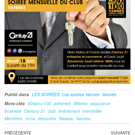
Publié dans
LES SOIRÉES
Les soirées Vannes
Vannes
Mots-clés
500pour100
adhérent
Affaires
assurance
business
Century 21
club
événement
immobilier
Membres
mma
rencontre
Réseau
Vannes
PRÉCÉDENTE
SUIVANTE