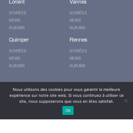
Lorient
Vannes
SOIRÉES
SOIRÉES
NEWS
NEWS
ALBUMS
ALBUMS
Quimper
Rennes
SOIRÉES
SOIRÉES
NEWS
NEWS
ALBUMS
ALBUMS
Nantes
Brest
Nous utilisons des cookies pour vous garantir la meilleure
expérience sur notre site web. Si vous continuez à utiliser ce
SOIRÉES
SOIRÉES
site, nous supposerons que vous en êtes satisfait.
NEWS
NEWS
OK
ALBUMS
ALBUMS