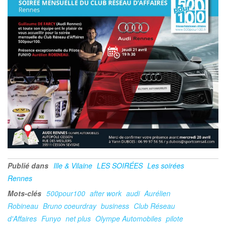
Publié dans
Ille & Vilaine
LES SOIRÉES
Les soirées
Rennes
Mots-clés
500pour100
after work
audi
Aurélien
Robineau
Bruno coeurdray
business
Club Réseau
d'Affaires
Funyo
net plus
Olympe Automobiles
pilote