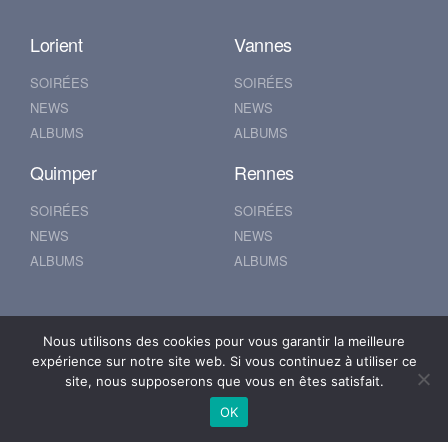
Lorient
Vannes
SOIRÉES
SOIRÉES
NEWS
NEWS
ALBUMS
ALBUMS
Quimper
Rennes
SOIRÉES
SOIRÉES
NEWS
NEWS
ALBUMS
ALBUMS
Nantes
Brest
Nous utilisons des cookies pour vous garantir la meilleure
expérience sur notre site web. Si vous continuez à utiliser ce
SOIRÉES
SOIRÉES
site, nous supposerons que vous en êtes satisfait.
NEWS
NEWS
OK
ALBUMS
ALBUMS