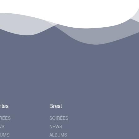
ntes
Brest
RÉES
SOIRÉES
WS
NEWS
BUMS
ALBUMS