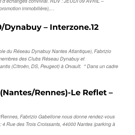
et d’échanges convivial. RDV : JEUDI 09 AVRIL –
 promotion immobilière),…
0/Dynabuy – Interzone.12
sable du Réseau Dynabuy Nantes Atlantique), Fabrizio
es membres des Clubs Réseau Dynabuy et
is (Citroën, DS, Peugeot) à Orvault. * Dans un cadre
 (Nantes/Rennes)-Le Reflet –
es/Rennes, Fabrizio Gabellone nous donne rendez-vous
 Rue des Trois Croissants, 44000 Nantes (parking à