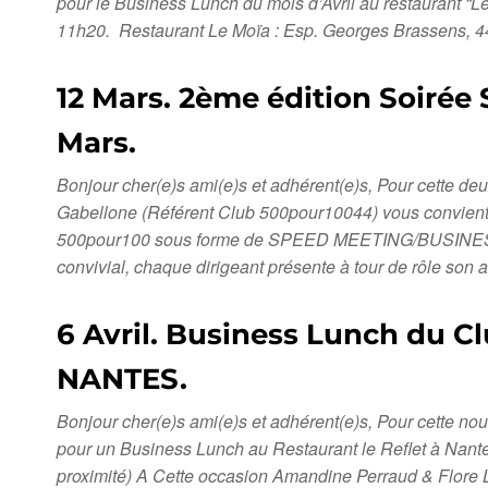
pour le Business Lunch du mois d’Avril au restaurant 
11h20. Restaurant Le Moïa : Esp. Georges Brassens, 4
12 Mars. 2ème édition Soirée
Mars.
Bonjour cher(e)s ami(e)s et adhérent(e)s, Pour cette d
Gabellone (Référent Club 500pour10044) vous convient
500pour100 sous forme de SPEED MEETING/BUSINESS MEET
convivial, chaque dirigeant présente à tour de rôle son 
6 Avril. Business Lunch du C
NANTES.
Bonjour cher(e)s ami(e)s et adhérent(e)s, Pour cette 
pour un Business Lunch au Restaurant le Reflet à Na
proximité) A Cette occasion Amandine Perraud & Flore L