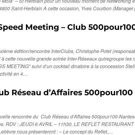
“Le Moïa” – St Herblain pour un nouveau moment de Networking 
4800 Saint-Herblain A cette occasion, Yves Courbon (Manager
 Speed Meeting – Club 500pour10
euxième édition/rencontre InterClubs, Christophe Potet (respon
 à cette nouvelle grande soirée Inter-Réseaux quiregroupe l
ING* suivi d’un cocktail dinatoire à la concession Stellant
activité en 4…
lub Réseau d’Affaires 500pour100
nouvelle rencontre du Club Réseau d’Affaires 500pour100-Nant
ntes. RDV : JEUDI 6 AVRIL – 11h30. LE REFLET RESTAURANT : 4
elièvre nous présenteront : – Le concept du Reflet,…