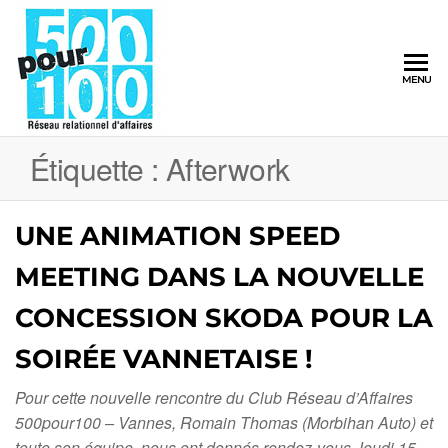
500pour100
MENU
Réseau
Relationnel
d'Affaires
Étiquette :
Afterwork
UNE ANIMATION SPEED
MEETING DANS LA NOUVELLE
CONCESSION SKODA POUR LA
SOIRÉE VANNETAISE !
Pour cette nouvelle rencontre du Club Réseau d’Affaires
500pour100 – Vannes, Romain Thomas (Morbihan Auto) et
toute son équipe, nous ont donnés rendez-vous Jeudi 15