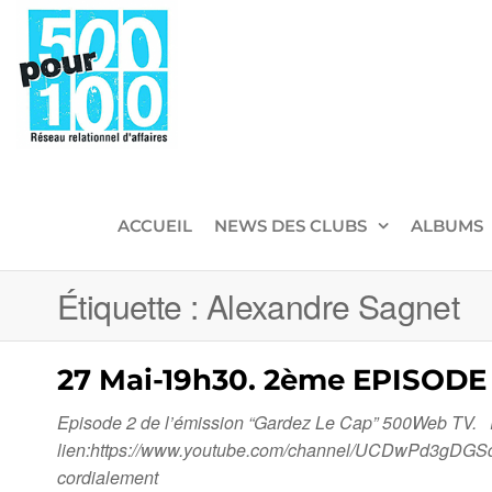
500pour100
Réseau
Relationnel
d'Affaires
ACCUEIL
NEWS DES CLUBS
ALBUMS
Étiquette :
Alexandre Sagnet
27 Mai-19h30. 2ème EPISOD
Episode 2 de l’émission “Gardez Le Cap” 500Web TV. RDV:
lien:https://www.youtube.com/channel/UCDwPd3gDGSd5y
cordialement