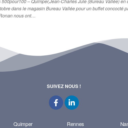
es 500pour100 – Quimper,Jean-Charles Jule (Bureau Vallée) en
tobre dans le magasin Bureau Vallée pour un buffet concocté 
et Ronan nous ont…
SUIVEZ NOUS !
Quimper
Rennes
Na