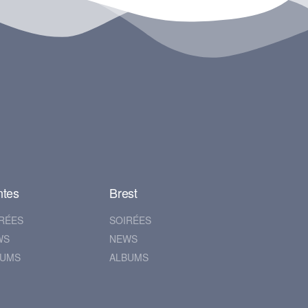
ntes
Brest
RÉES
SOIRÉES
WS
NEWS
BUMS
ALBUMS