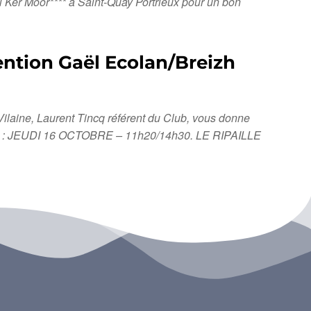
 Ker Moor**** à Saint-Quay Portrieux pour un bon
ention Gaël Ecolan/Breizh
Vilaine, Laurent Tincq référent du Club, vous donne
 RDV : JEUDI 16 OCTOBRE – 11h20/14h30. LE RIPAILLE