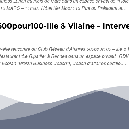
ness Lunch du mois de Mars dans un espace privatif de l’Hôtel
10 MARS – 11h20. Hôtel Ker Moor : 13 Rue du Président le…
00pour100-Ille & Vilaine – Interv
uvelle rencontre du Club Réseau d’Affaires 500pour100 – Ille & 
Restaurant “Le Ripaille” à Rennes dans un espace privatif.
 Ecolan (Breizh Business Coach*), Coach d’affaires certifié,…