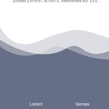
Société EXPERT ACHATS, interviendra sur “LES…
Lorient
Vannes