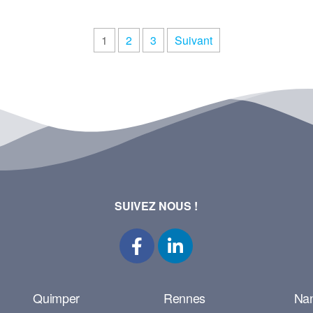
1
2
3
Suivant
SUIVEZ NOUS !
Quimper
Rennes
Na