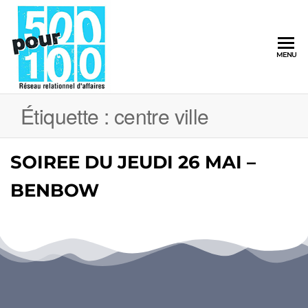
500pour100
MENU
Réseau
Relationnel
d'Affaires
Étiquette :
centre ville
SOIREE DU JEUDI 26 MAI –
BENBOW