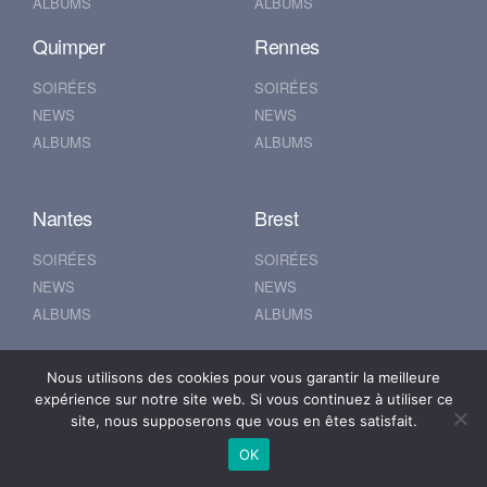
ALBUMS
ALBUMS
Quimper
Rennes
SOIRÉES
SOIRÉES
NEWS
NEWS
ALBUMS
ALBUMS
Nantes
Brest
SOIRÉES
SOIRÉES
NEWS
NEWS
ALBUMS
ALBUMS
Nous utilisons des cookies pour vous garantir la meilleure
© 2019 500POUR100
expérience sur notre site web. Si vous continuez à utiliser ce
site, nous supposerons que vous en êtes satisfait.
Mentions Légales
Se connecter
OK