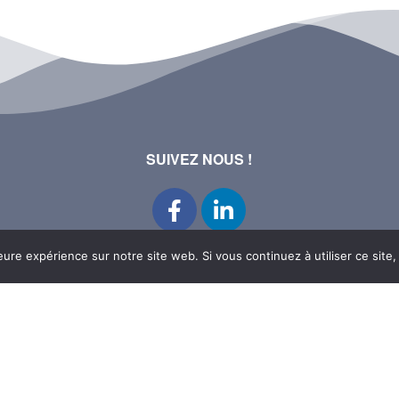
SUIVEZ NOUS !
eure expérience sur notre site web. Si vous continuez à utiliser ce sit
Quimper
Rennes
Na
SOIRÉES
SOIRÉES
SOI
NEWS
NEWS
NE
ALBUMS
ALBUMS
AL