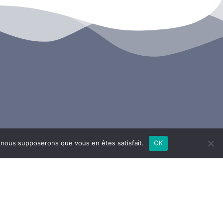
e, nous supposerons que vous en êtes satisfait.
OK
ntes
Brest
RÉES
SOIRÉES
WS
NEWS
BUMS
ALBUMS