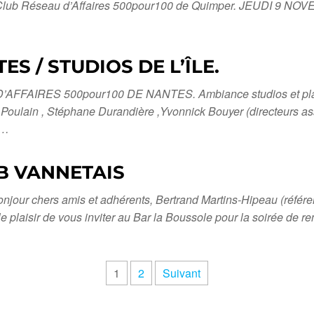
u Club Réseau d’Affaires 500pour100 de Quimper. JEUDI 9 NOV
ES / STUDIOS DE L’ÎLE.
RES 500pour100 DE NANTES. Ambiance studios et plateaux
oulain , Stéphane Durandière ,Yvonnick Bouyer (directeurs ass
e…
B VANNETAIS
 chers amis et adhérents, Bertrand Martins-Hipeau (référe
 plaisir de vous inviter au Bar la Boussole pour la soirée de re
1
2
Suivant