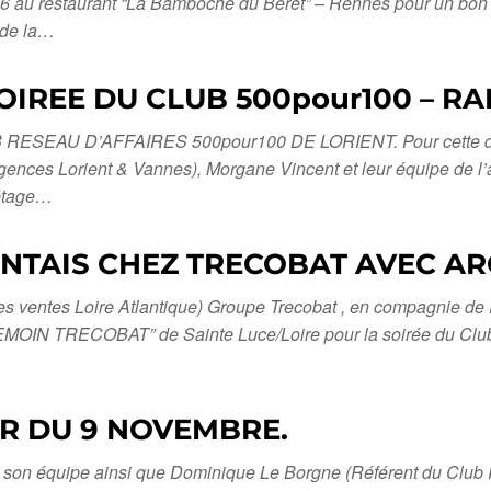
26 au restaurant “La Bamboche du Béret” – Rennes pour un bo
de la…
OIREE DU CLUB 500pour100 – R
U D’AFFAIRES 500pour100 DE LORIENT. Pour cette dernièr
agences Lorient & Vannes), Morgane Vincent et leur équipe de 
 étage…
TAIS CHEZ TRECOBAT AVEC ARCH
des ventes Loire Atlantique) Groupe Trecobat , en compagnie de 
N TEMOIN TRECOBAT” de Sainte Luce/Loire pour la soirée du Cl
R DU 9 NOVEMBRE.
son équipe ainsi que Dominique Le Borgne (Référent du Club Ré