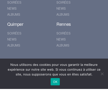
SOIRÉES
SOIRÉES
NEWS
NEWS
ALBUMS
ALBUMS
Quimper
Rennes
SOIRÉES
SOIRÉES
NEWS
NEWS
ALBUMS
ALBUMS
Nantes
Brest
Nous utilisons des cookies pour vous garantir la meilleure
expérience sur notre site web. Si vous continuez à utiliser ce
SOIRÉES
SOIRÉES
site, nous supposerons que vous en êtes satisfait.
NEWS
NEWS
OK
ALBUMS
ALBUMS
© 2019 500POUR100