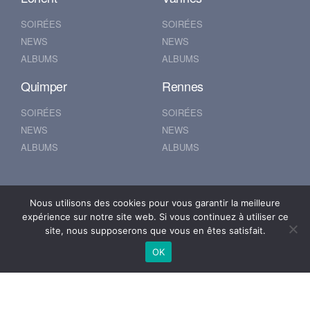
SOIRÉES
SOIRÉES
NEWS
NEWS
ALBUMS
ALBUMS
Quimper
Rennes
SOIRÉES
SOIRÉES
NEWS
NEWS
ALBUMS
ALBUMS
Nantes
Brest
Nous utilisons des cookies pour vous garantir la meilleure
expérience sur notre site web. Si vous continuez à utiliser ce
SOIRÉES
SOIRÉES
site, nous supposerons que vous en êtes satisfait.
NEWS
NEWS
OK
ALBUMS
ALBUMS