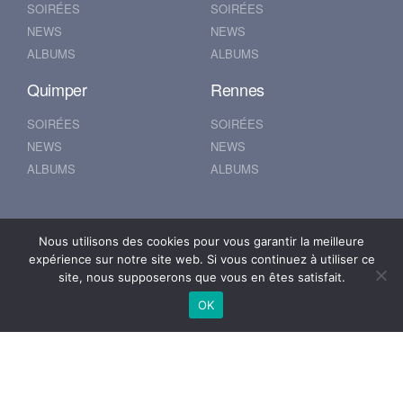
SOIRÉES
SOIRÉES
NEWS
NEWS
ALBUMS
ALBUMS
Quimper
Rennes
SOIRÉES
SOIRÉES
NEWS
NEWS
ALBUMS
ALBUMS
Nantes
Brest
Nous utilisons des cookies pour vous garantir la meilleure
expérience sur notre site web. Si vous continuez à utiliser ce
SOIRÉES
SOIRÉES
site, nous supposerons que vous en êtes satisfait.
NEWS
NEWS
OK
ALBUMS
ALBUMS
© 2019 500POUR100