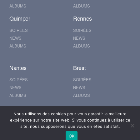
ALBUMS
ALBUMS
Quimper
Rennes
SOIRÉES
SOIRÉES
NEWS
NEWS
ALBUMS
ALBUMS
Nantes
Brest
SOIRÉES
SOIRÉES
NEWS
NEWS
ALBUMS
ALBUMS
Nous utilisons des cookies pour vous garantir la meilleure
© 2019 500POUR100
expérience sur notre site web. Si vous continuez à utiliser ce
Mentions Légales
site, nous supposerons que vous en êtes satisfait.
Se connecter
OK