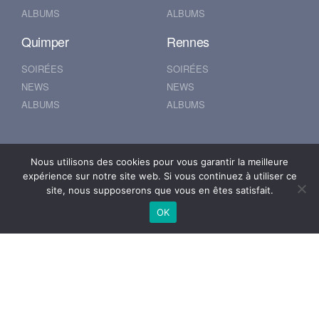
ALBUMS
ALBUMS
Quimper
Rennes
SOIRÉES
SOIRÉES
NEWS
NEWS
ALBUMS
ALBUMS
Nantes
Brest
Nous utilisons des cookies pour vous garantir la meilleure
expérience sur notre site web. Si vous continuez à utiliser ce
SOIRÉES
SOIRÉES
site, nous supposerons que vous en êtes satisfait.
NEWS
NEWS
OK
ALBUMS
ALBUMS
© 2019 500POUR100
Mentions Légales
Se connecter