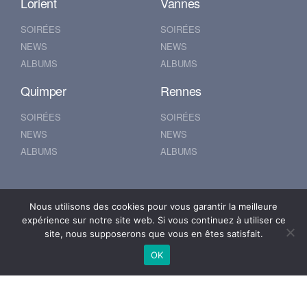
Lorient
Vannes
SOIRÉES
SOIRÉES
NEWS
NEWS
ALBUMS
ALBUMS
Quimper
Rennes
SOIRÉES
SOIRÉES
NEWS
NEWS
ALBUMS
ALBUMS
Nantes
Brest
Nous utilisons des cookies pour vous garantir la meilleure
expérience sur notre site web. Si vous continuez à utiliser ce
SOIRÉES
SOIRÉES
site, nous supposerons que vous en êtes satisfait.
NEWS
NEWS
OK
ALBUMS
ALBUMS