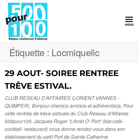
500pour100
MENU
Réseau
Relationnel
d'Affaires
Étiquette :
Locmiquelic
29 AOUT- SOIREE RENTREE
TRÊVE ESTIVAL.
CLUB RESEAU D’AFFAIRES (LORIENT-VANNES -
QUIMPER). Bonjour cher(e)s ami(e)s et adhérent(e)s, Pour
cette rentrée de trêve estivale du Club Réseau d’Affaires
500pour100, Jacques Roger “L’Arrêt O’ Port” (bar-café-
cocktail- restaurant) nous donne rendez-vous dans son
établissement du petit Port de Sainte Catherine