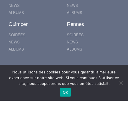
NEWS
NEWS
ALBUMS
ALBUMS
Quimper
Rennes
SOIRÉES
SOIRÉES
NEWS
NEWS
ALBUMS
ALBUMS
Nantes
Brest
Nous utilisons des cookies pour vous garantir la meilleure
expérience sur notre site web. Si vous continuez à utiliser ce
SOIRÉES
SOIRÉES
site, nous supposerons que vous en êtes satisfait.
NEWS
NEWS
OK
ALBUMS
ALBUMS
© 2019 500POUR100
Mentions Légales
Se connecter