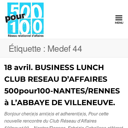
500pour100
MENU
Réseau
Relationnel
d'Affaires
Étiquette :
Medef 44
18 avril. BUSINESS LUNCH
CLUB RESEAU D’AFFAIRES
500pour100-NANTES/RENNES
à L’ABBAYE DE VILLENEUVE.
Bonjour cher(e)s ami(e)s et adherent(e)s, Pour cette
nouvelle rencontre du Club Réseau d’Affaires
500pour100 – Nantes/Rennes, Fabrizio Gabellone référent