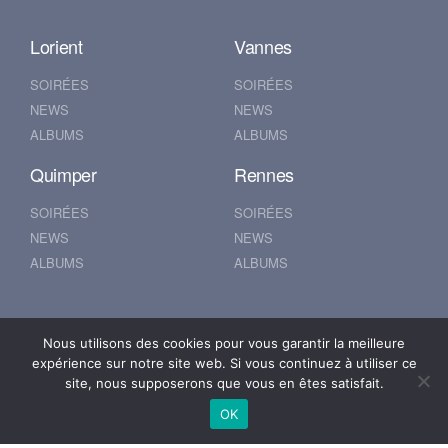
Lorient
Vannes
SOIRÉES
SOIRÉES
NEWS
NEWS
ALBUMS
ALBUMS
Quimper
Rennes
SOIRÉES
SOIRÉES
NEWS
NEWS
ALBUMS
ALBUMS
Nantes
Brest
Nous utilisons des cookies pour vous garantir la meilleure
expérience sur notre site web. Si vous continuez à utiliser ce
SOIRÉES
SOIRÉES
site, nous supposerons que vous en êtes satisfait.
NEWS
NEWS
OK
ALBUMS
ALBUMS