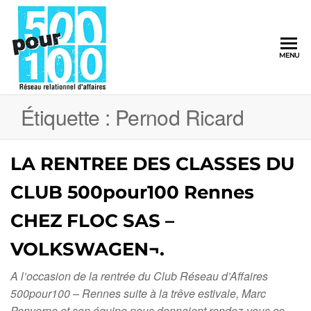
500pour100
MENU
Réseau
Relationnel
d'Affaires
Étiquette :
Pernod Ricard
LA RENTREE DES CLASSES DU
CLUB 500pour100 Rennes
CHEZ FLOC SAS –
VOLKSWAGEN¬.
A l’occasion de la rentrée du Club Réseau d’Affaires
500pour100 – Rennes suite à la trêve estivale, Marc
Penverne et son équipe nous donnaient rendez-vous ce