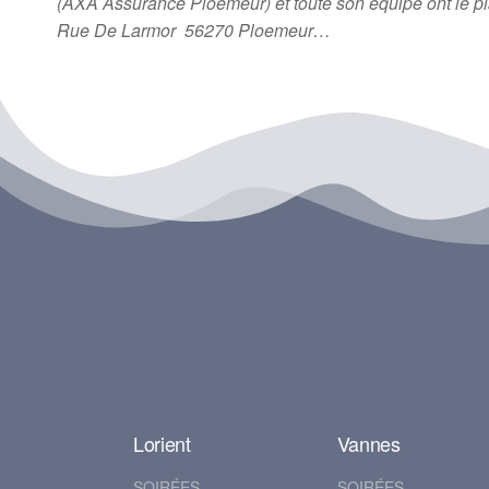
(AXA Assurance Ploemeur) et toute son équipe ont le
Rue De Larmor 56270 Ploemeur…
Lorient
Vannes
SOIRÉES
SOIRÉES