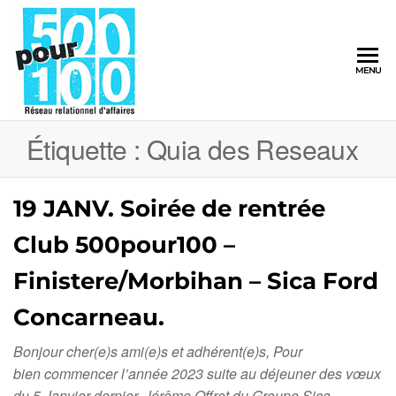
500pour100
MENU
Réseau
Relationnel
d'Affaires
Étiquette :
Quia des Reseaux
19 JANV. Soirée de rentrée
Club 500pour100 –
Finistere/Morbihan – Sica Ford
Concarneau.
Bonjour cher(e)s ami(e)s et adhérent(e)s, Pour
bien commencer l’année 2023 suite au déjeuner des vœux
du 5 Janvier dernier, Jérôme Offret du Groupe Sica