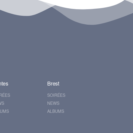
ntes
Brest
RÉES
SOIRÉES
WS
NEWS
BUMS
ALBUMS