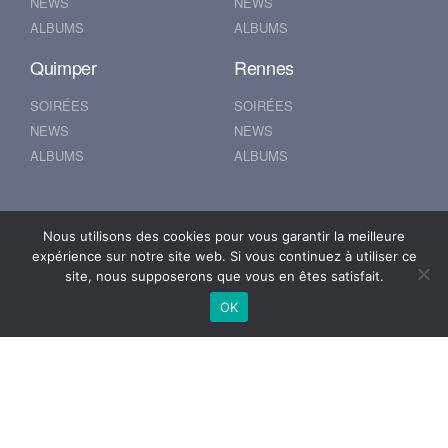
NEWS
NEWS
ALBUMS
ALBUMS
Quimper
Rennes
SOIRÉES
SOIRÉES
NEWS
NEWS
ALBUMS
ALBUMS
Nantes
Brest
Nous utilisons des cookies pour vous garantir la meilleure
expérience sur notre site web. Si vous continuez à utiliser ce
SOIRÉES
SOIRÉES
site, nous supposerons que vous en êtes satisfait.
NEWS
NEWS
OK
ALBUMS
ALBUMS
© 2019 500POUR100
Mentions Légales
Se connecter