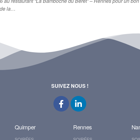
26 au restaurant “La Bamboche du Béret” – Rennes pour un bo
de la…
SUIVEZ NOUS !
Quimper
Rennes
Na
SOIRÉES
SOIRÉES
SOI