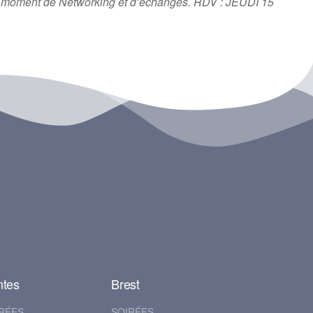
n moment de Networking et d’échanges. RDV : JEUDI 15
ntes
Brest
RÉES
SOIRÉES