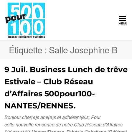
500pour100
MENU
Réseau
Relationnel
d'Affaires
Étiquette :
Salle Josephine B
9 Juil. Business Lunch de trêve
Estivale – Club Réseau
d’Affaires 500pour100-
NANTES/RENNES.
Bonjour cher(e)s ami(e)s et adhérent(e)s, Pour
cette nouvelle rencontre de notre Club Réseau d’Affaires
500pour100-Nantes/Rennes, Fabrizio Gabellone (Référent