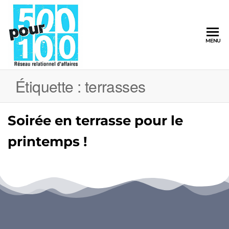
500pour100
MENU
Réseau
Relationnel
d'Affaires
Étiquette :
terrasses
Soirée en terrasse pour le
printemps !