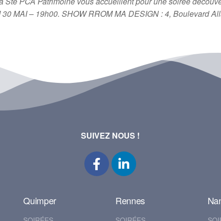
Sté PCA Patrimoine vous accueillent pour une soirée découve
: JEUDI 30 MAI – 19h00. SHOW RROM MA DESIGN : 4, Boulevar
SUIVEZ NOUS !
Quimper
Rennes
Na
SOIRÉES
SOIRÉES
SOI