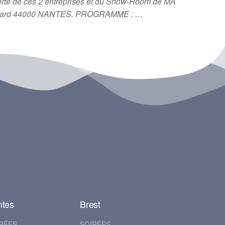
rte de ces 2 entreprises et du Show-Room de MA
d Allard 44000 NANTES. PROGRAMME : …
ntes
Brest
RÉES
SOIRÉES