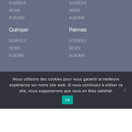
SOIRÉES
SOIRÉES
NEWS
NEWS
ALBUMS
ALBUMS
Quimper
Rennes
SOIRÉES
SOIRÉES
NEWS
NEWS
ALBUMS
ALBUMS
Nantes
Brest
Nous utilisons des cookies pour vous garantir la meilleure
expérience sur notre site web. Si vous continuez à utiliser ce
SOIRÉES
SOIRÉES
site, nous supposerons que vous en êtes satisfait.
NEWS
NEWS
OK
ALBUMS
ALBUMS
© 2019 500POUR100