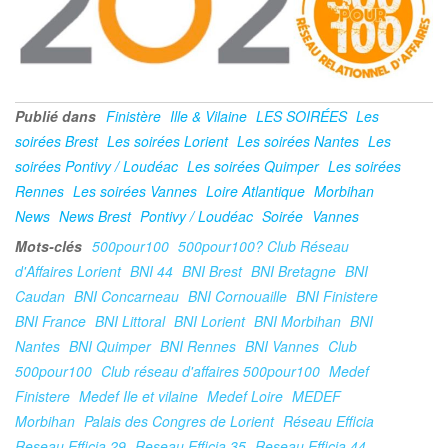
Publié dans
Finistère
Ille & Vilaine
LES SOIRÉES
Les
soirées Brest
Les soirées Lorient
Les soirées Nantes
Les
soirées Pontivy / Loudéac
Les soirées Quimper
Les soirées
Rennes
Les soirées Vannes
Loire Atlantique
Morbihan
News
News Brest
Pontivy / Loudéac
Soirée
Vannes
Mots-clés
500pour100
500pour100? Club Réseau
d'Affaires Lorient
BNI 44
BNI Brest
BNI Bretagne
BNI
Caudan
BNI Concarneau
BNI Cornouaille
BNI Finistere
BNI France
BNI Littoral
BNI Lorient
BNI Morbihan
BNI
Nantes
BNI Quimper
BNI Rennes
BNI Vannes
Club
500pour100
Club réseau d'affaires 500pour100
Medef
Finistere
Medef Ile et vilaine
Medef Loire
MEDEF
Morbihan
Palais des Congres de Lorient
Réseau Efficia
Reseau Efficia 29
Reseau Efficia 35
Reseau Efficia 44