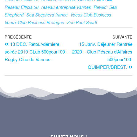
Reseau Efficia 56
reseau entreprise vannes
Rewild
Sea
Shepherd
Sea Shepherd france
Voeux Club Business
Voeux Club Business Bretagne
Zoo Pont Scorff
PRÉCÉDENTE
SUIVANTE
13 DEC. Retour-derniere
15 Janv. Déjeuner Rentrée
soirée 2019-CLub 500pour100-
2020 – Club Réseau d’Affaires
Rugby Club de Vannes.
500pour100-
QUIMPER/BREST.
SUIVEZ NOUS !