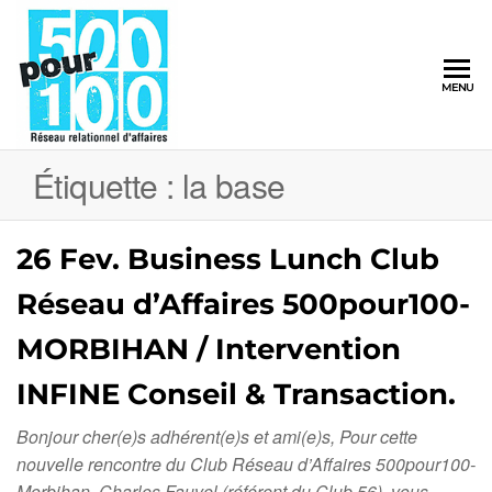
500pour100
MENU
Réseau
Relationnel
d'Affaires
Étiquette :
la base
26 Fev. Business Lunch Club
Réseau d’Affaires 500pour100-
MORBIHAN / Intervention
INFINE Conseil & Transaction.
Bonjour cher(e)s adhérent(e)s et ami(e)s, Pour cette
nouvelle rencontre du Club Réseau d’Affaires 500pour100-
Morbihan, Charles Fauvel (référent du Club 56), vous