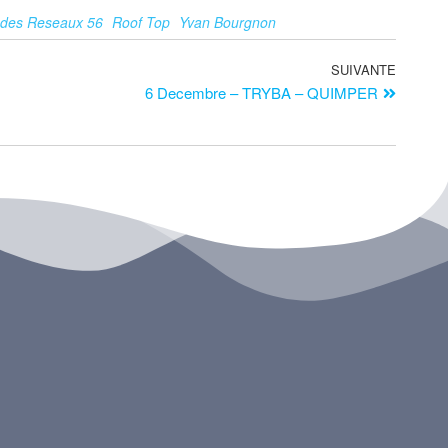
 des Reseaux 56
Roof Top
Yvan Bourgnon
SUIVANTE
6 Decembre – TRYBA – QUIMPER