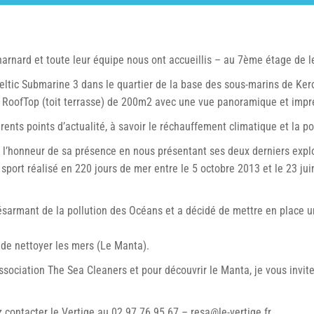
arnard et toute leur équipe nous ont accueillis – au 7ème étage de l
Celtic Submarine 3 dans le quartier de la base des sous-marins de Ke
 RoofTop (toit terrasse) de 200m2 avec une vue panoramique et imprena
ents points d’actualité, à savoir le réchauffement climatique et la p
t l’honneur de sa présence en nous présentant ses deux derniers explo
sport réalisé en 220 jours de mer entre le 5 octobre 2013 et le 23 ju
désarmant de la pollution des Océans et a décidé de mettre en place un
e de nettoyer les mers (Le Manta).
sociation The Sea Cleaners et pour découvrir le Manta, je vous invite 
 contacter le Vertige au 02 97 76 95 67 – resa@le-vertige.fr