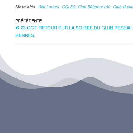
Mots-clés
BNI Lorient
CCI 56
Club 500pour100
Club Busin
PRÉCÉDENTE
23-OCT. RETOUR SUR LA SOIREE DU CLUB RESEAU D
RENNES.