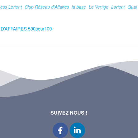
ess Lorient
Club Réseau d'Affaires
la base
Le Vertige
Lorient
Quai
’AFFAIRES 500pour100-
SUIVEZ NOUS !