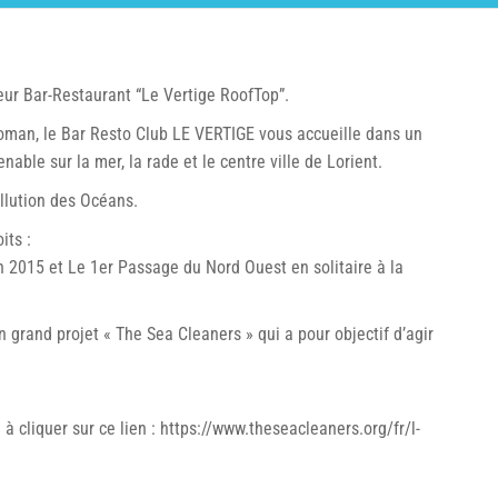
eur Bar-Restaurant “Le Vertige RoofTop”.
roman, le Bar Resto Club LE VERTIGE vous accueille dans un
ble sur la mer, la rade et le centre ville de Lorient.
ollution des Océans.
its :
in 2015 et Le 1er Passage du Nord Ouest en solitaire à la
 grand projet « The Sea Cleaners » qui a pour objectif d’agir
à cliquer sur ce lien : https://www.theseacleaners.org/fr/l-