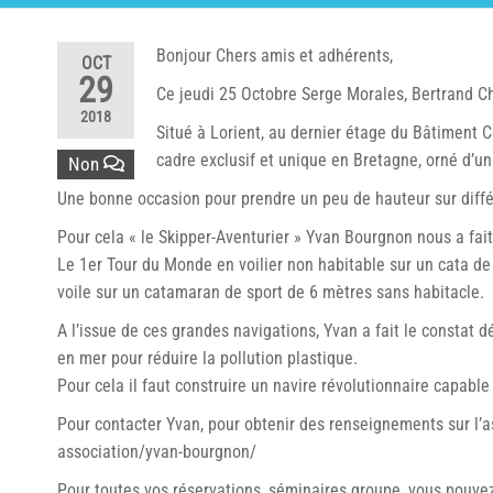
Bonjour Chers amis et adhérents,
OCT
29
Ce jeudi 25 Octobre Serge Morales, Bertrand Ch
2018
Situé à Lorient, au dernier étage du Bâtiment 
cadre exclusif et unique en Bretagne, orné d’un
Non
Une bonne occasion pour prendre un peu de hauteur sur différ
Pour cela « le Skipper-Aventurier » Yvan Bourgnon nous a fai
Le 1er Tour du Monde en voilier non habitable sur un cata de 
voile sur un catamaran de sport de 6 mètres sans habitacle.
A l’issue de ces grandes navigations, Yvan a fait le constat 
en mer pour réduire la pollution plastique.
Pour cela il faut construire un navire révolutionnaire capabl
Pour contacter Yvan, pour obtenir des renseignements sur l’as
association/yvan-bourgnon/
Pour toutes vos réservations, séminaires groupe, vous pouvez