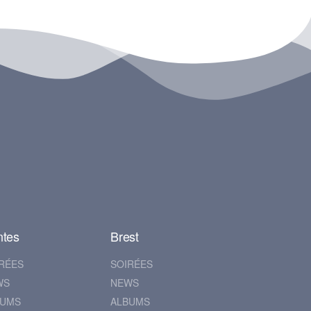
ntes
Brest
RÉES
SOIRÉES
WS
NEWS
BUMS
ALBUMS