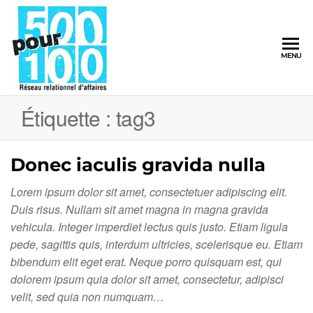
500pour100
MENU
Réseau
Relationnel
d'Affaires
Étiquette :
tag3
Donec iaculis gravida nulla
Lorem ipsum dolor sit amet, consectetuer adipiscing elit.
Duis risus. Nullam sit amet magna in magna gravida
vehicula. Integer imperdiet lectus quis justo. Etiam ligula
pede, sagittis quis, interdum ultricies, scelerisque eu. Etiam
bibendum elit eget erat. Neque porro quisquam est, qui
dolorem ipsum quia dolor sit amet, consectetur, adipisci
velit, sed quia non numquam…