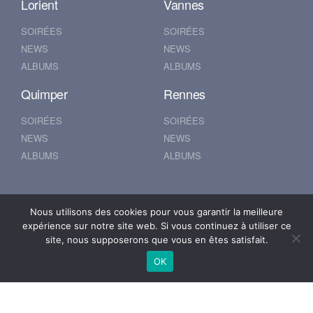
Lorient
Vannes
SOIRÉES
SOIRÉES
NEWS
NEWS
ALBUMS
ALBUMS
Quimper
Rennes
SOIRÉES
SOIRÉES
NEWS
NEWS
ALBUMS
ALBUMS
Nantes
Brest
Nous utilisons des cookies pour vous garantir la meilleure
expérience sur notre site web. Si vous continuez à utiliser ce
SOIRÉES
SOIRÉES
site, nous supposerons que vous en êtes satisfait.
NEWS
NEWS
OK
ALBUMS
ALBUMS