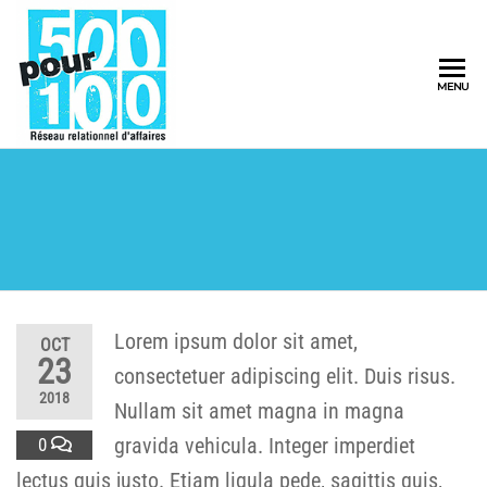
500pour100
MENU
Réseau
Relationnel
d'Affaires
Lorem ipsum dolor sit amet,
OCT
23
consectetuer adipiscing elit. Duis risus.
2018
Nullam sit amet magna in magna
gravida vehicula. Integer imperdiet
0
lectus quis justo. Etiam ligula pede, sagittis quis,