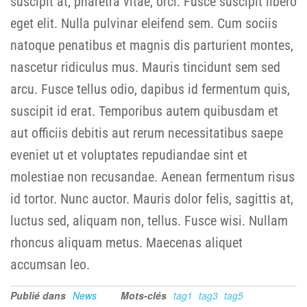
suscipit at, pharetra vitae, orci. Fusce suscipit libero
eget elit. Nulla pulvinar eleifend sem. Cum sociis
natoque penatibus et magnis dis parturient montes,
nascetur ridiculus mus. Mauris tincidunt sem sed
arcu. Fusce tellus odio, dapibus id fermentum quis,
suscipit id erat. Temporibus autem quibusdam et
aut officiis debitis aut rerum necessitatibus saepe
eveniet ut et voluptates repudiandae sint et
molestiae non recusandae. Aenean fermentum risus
id tortor. Nunc auctor. Mauris dolor felis, sagittis at,
luctus sed, aliquam non, tellus. Fusce wisi. Nullam
rhoncus aliquam metus. Maecenas aliquet
accumsan leo.
Publié dans
News
Mots-clés
tag1
tag3
tag5